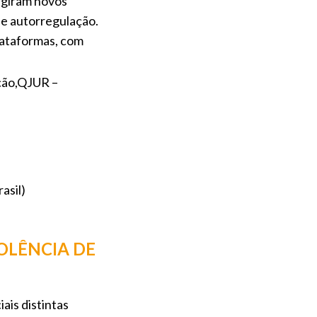
urgiram novos
e autorregulação.
plataformas, com
ição,QJUR –
asil)
IOLÊNCIA DE
ais distintas