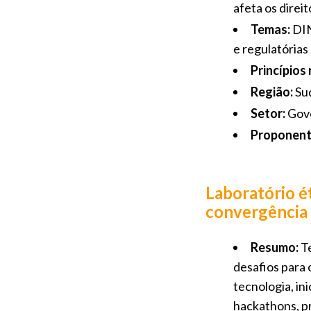
afeta os direi
Temas:
DIN
e regulatórias
Princípios
Região:
Su
Setor:
Gov
Proponent
Laboratório é
convergência 
Resumo:
Te
desafios para 
tecnologia, in
hackathons, pr