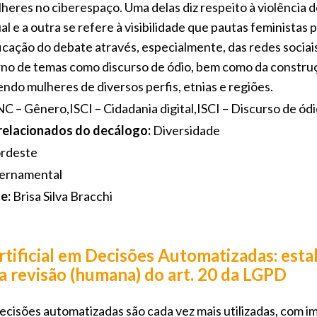
lheres no ciberespaço. Uma delas diz respeito à violência 
al e a outra se refere à visibilidade que pautas feministas 
icação do debate através, especialmente, das redes sociai
rno de temas como discurso de ódio, bem como da constru
vendo mulheres de diversos perfis, etnias e regiões.
C – Gênero,ISCI – Cidadania digital,ISCI – Discurso de ód
 relacionados do decálogo:
Diversidade
rdeste
ernamental
e:
Brisa Silva Bracchi
Artificial em Decisões Automatizadas: est
 a revisão (humana) do art. 20 da LGPD
cisões automatizadas são cada vez mais utilizadas, com i