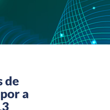
s de
por a
13