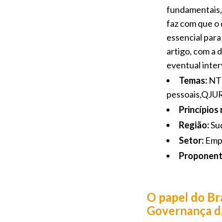
fundamentais, 
faz com que o
essencial para
artigo, com a 
eventual inter
Temas:
NTI
pessoais,QJUR 
Princípios
Região:
Su
Setor:
Empr
Proponent
O papel do Bra
Governança d