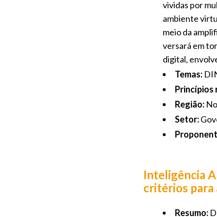
vividas por mu
ambiente virtu
meio da amplif
versará em to
digital, envol
Temas:
DIN
Princípios
Região:
No
Setor:
Gov
Proponent
Inteligência 
critérios para
Resumo:
De