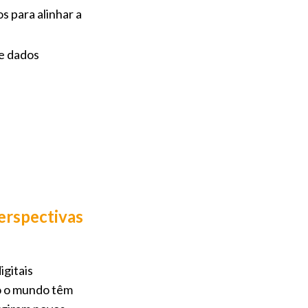
s para alinhar a
de dados
erspectivas
igitais
o o mundo têm