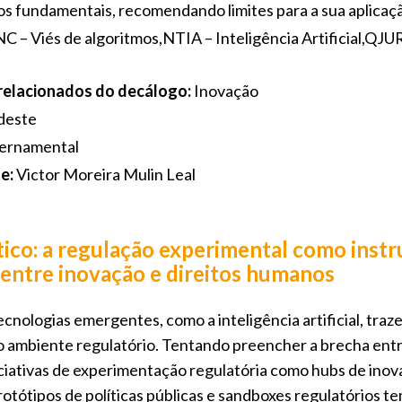
tos fundamentais, recomendando limites para a sua aplicaç
C – Viés de algoritmos,NTIA – Inteligência Artificial,QJU
 relacionados do decálogo:
Inovação
deste
ernamental
e:
Victor Moreira Mulin Leal
tico: a regulação experimental como inst
entre inovação e direitos humanos
cnologias emergentes, como a inteligência artificial, tra
o ambiente regulatório. Tentando preencher a brecha entr
iciativas de experimentação regulatória como hubs de inov
otótipos de políticas públicas e sandboxes regulatórios te