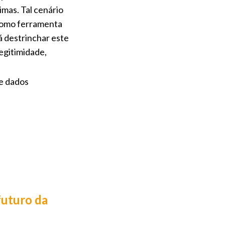
imas. Tal cenário
 como ferramenta
á destrinchar este
egitimidade,
de dados
futuro da