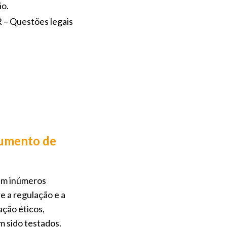
ão.
R – Questões legais
rumento de
zem inúmeros
e a regulação e a
ação éticos,
m sido testados.