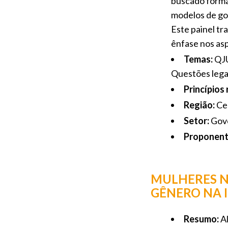
buscado formas
modelos de go
Este painel tr
ênfase nos as
Temas:
QJU
Questões lega
Princípios
Região:
Ce
Setor:
Gov
Proponent
MULHERES NO
GÊNERO NA 
Resumo:
Al