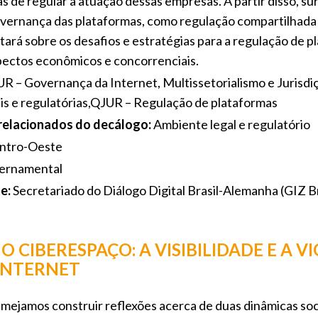
 de regular a atuação dessas empresas. A partir disso, s
vernança das plataformas, como regulação compartilhada 
atará sobre os desafios e estratégias para a regulação de 
pectos econômicos e concorrenciais.
R – Governança da Internet, Multissetorialismo e Jurisd
is e regulatórias,QJUR – Regulação de plataformas
 relacionados do decálogo:
Ambiente legal e regulatório
ntro-Oeste
ernamental
e:
Secretariado do Diálogo Digital Brasil-Alemanha (GIZ Br
 CIBERESPAÇO: A VISIBILIDADE E A V
INTERNET
mejamos construir reflexões acerca de duas dinâmicas soci