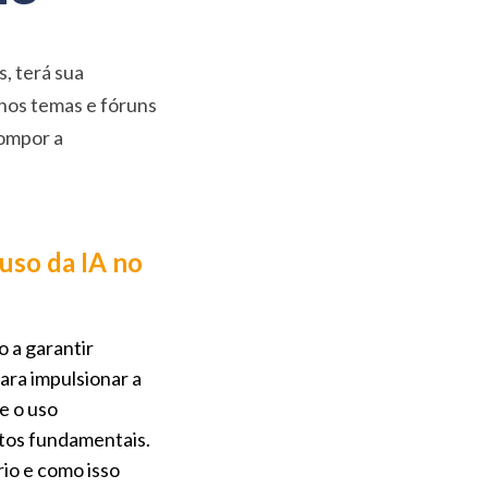
s, terá sua
nos temas e fóruns
ompor a
 uso da IA no
o a garantir
ara impulsionar a
e o uso
itos fundamentais.
rio e como isso