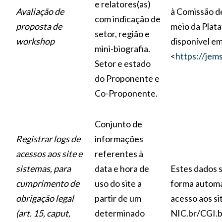
e relatores(as)
Avaliação de
à Comissão de
com indicação de
proposta de
meio da Plat
setor, região e
workshop
disponível em
mini-biografia.
<
https://jems
Setor e estado
do Proponente e
Co-Proponente.
Conjunto de
Registrar logs de
informações
acessos aos site e
referentes à
sistemas, para
data e hora de
Estes dados 
cumprimento de
uso do site a
forma automa
obrigação legal
partir de um
acesso aos si
(art. 15, caput,
determinado
NIC.br/CGI.b