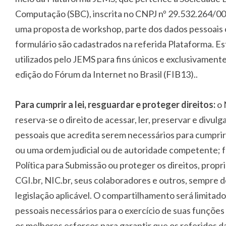
Computação (SBC), inscrita no CNPJ nº 29.532.264/0
uma proposta de workshop, parte dos dados pessoais 
formulário são cadastrados na referida Plataforma. E
utilizados pelo JEMS para fins únicos e exclusivamente
edição do Fórum da Internet no Brasil (FIB13).
.
Para cumprir a lei, resguardar e proteger direitos:
o 
reserva-se o direito de acessar, ler, preservar e divul
pessoais que acredita serem necessários para cumprir
ou uma ordem judicial ou de autoridade competente; f
Política para Submissão ou proteger os direitos, prop
CGI.br, NIC.br, seus colaboradores e outros, sempre 
legislação aplicável. O compartilhamento será limitad
pessoais necessários para o exercício de suas funçõ
os melhores esforços para garantir que os referidos 