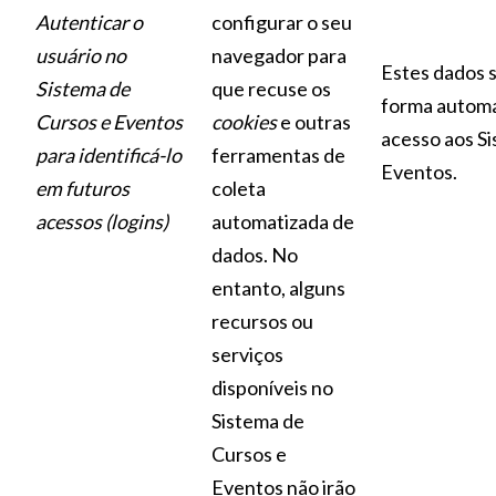
Autenticar o
configurar o seu
usuário no
navegador para
Estes dados 
Sistema de
que recuse os
forma automa
Cursos e Eventos
cookies
e outras
acesso aos S
para identificá-lo
ferramentas de
Eventos.
em futuros
coleta
acessos (logins)
automatizada de
dados. No
entanto, alguns
recursos ou
serviços
disponíveis no
Sistema de
Cursos e
Eventos não irão