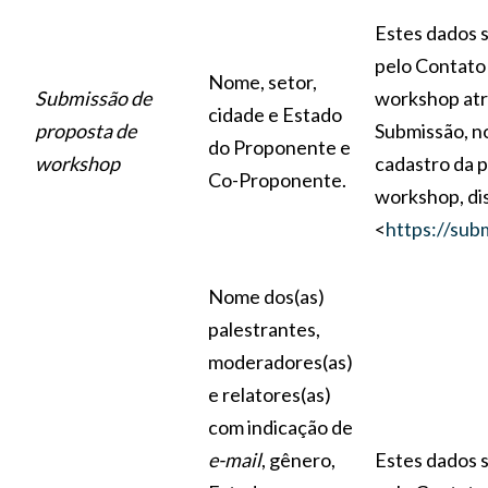
Estes dados s
pelo Contato
Nome, setor,
Submissão de
workshop atr
cidade e Estado
proposta de
Submissão, 
do Proponente e
workshop
cadastro da 
Co-Proponente.
workshop, di
<
https://sub
Nome dos(as)
palestrantes,
moderadores(as)
e relatores(as)
com indicação de
e-mail
, gênero,
Estes dados s