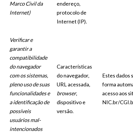
Marco Civil da
endereço,
Internet)
protocolo de
Internet (IP).
Verificar e
garantir a
compatibilidade
do navegador
Características
com os sistemas,
do navegador,
Estes dados 
pleno uso de suas
URL acessada,
forma automa
funcionalidades e
browser
,
acesso aos si
a identificação de
dispositivo e
NIC.br/CGI.b
possíveis
versão.
usuários mal-
intencionados