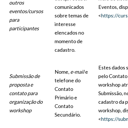
outros
comunicados
Eventos, disp
eventos/cursos
sobre temas de
<
https://cur
para
interesse
participantes
elencados no
momento de
cadastro.
Estes dados s
Nome,
e-mail
e
Submissão de
pelo Contato
telefone do
proposta e
workshop atr
Contato
contato para
Submissão, 
Primário e
organização do
cadastro da 
Contato
workshop
workshop, di
Secundário.
<
https://sub