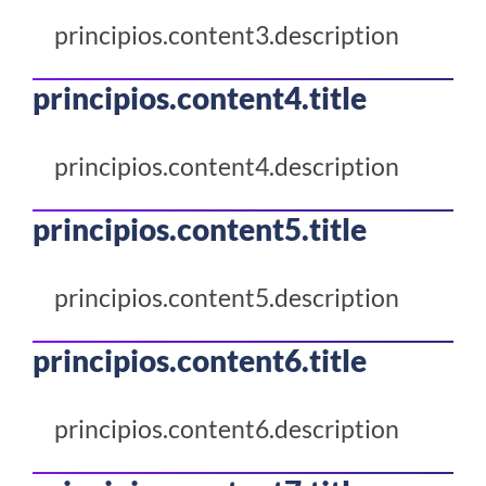
principios.content3.description
principios.content4.title
principios.content4.description
principios.content5.title
principios.content5.description
principios.content6.title
principios.content6.description