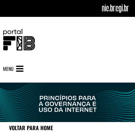
MENU
VOLTAR PARA HOME