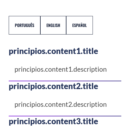
PORTUGUÊS
ENGLISH
ESPAÑOL
principios.content1.title
principios.content1.description
principios.content2.title
principios.content2.description
principios.content3.title