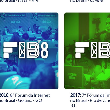
no Brasil - Natal - RN
no Brasil -
Online
2018:
8º Fórum da Internet
2017:
7º Fórum da In
no Brasil - Goiânia - GO
no Brasil - Rio de Jan
RJ