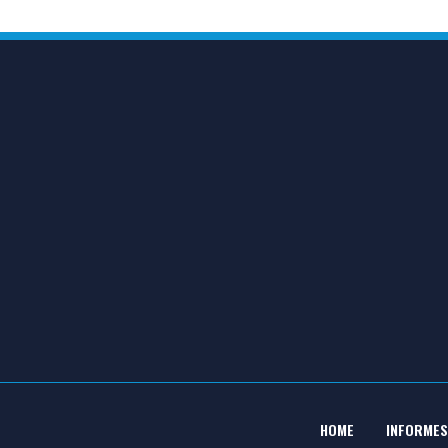
HOME
INFORMES
Ir
para
o