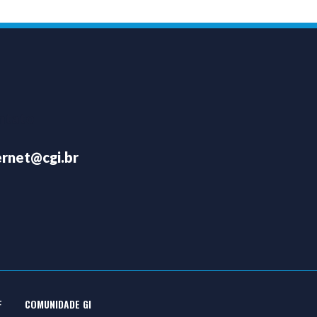
ntato
rnet@cgi.br
F
COMUNIDADE GI