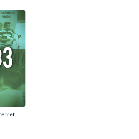
ternet
A