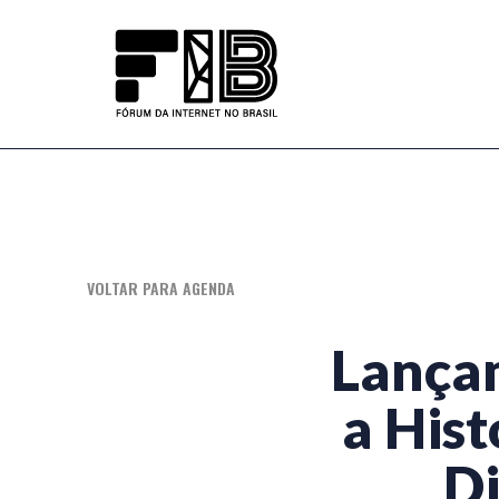
Ir
para
o
menu
do
site
VOLTAR PARA AGENDA
Lançam
a His
Di