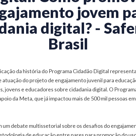
gajamento jovem p
dania digital? - Saf
Brasil
icação da história do Programa Cidadão Digital represent
de atuação do projeto de engajamento juvenil para educaç
s, jovens e educadores sobre cidadania digital. O Programa
apoio da Meta, que já impactou mais de 500 mil pessoas em 
m um debate multissetorial sobre os desafios do engajame
 metodologia de educação entre pares para promoção do us