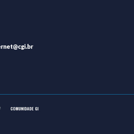
ontato
rnet@cgi.br
F
COMUNIDADE GI