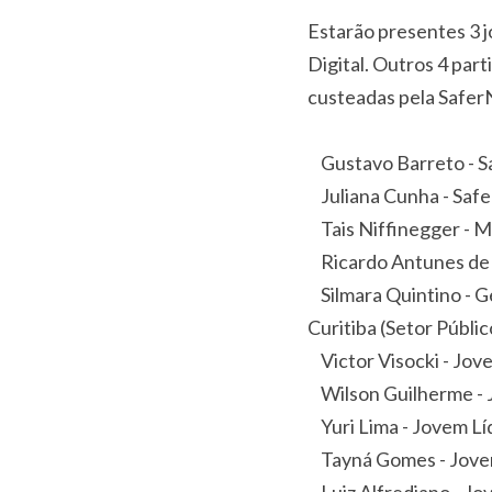
Estarão presentes 3 
Digital. Outros 4 pa
custeadas pela SaferN
Gustavo Barreto - Sa
Juliana Cunha - Safer
Tais Niffinegger - M
Ricardo Antunes de 
Silmara Quintino - G
Curitiba (Setor Públic
Victor Visocki - Jove
Wilson Guilherme - 
Yuri Lima - Jovem Lí
Tayná Gomes - Jovem