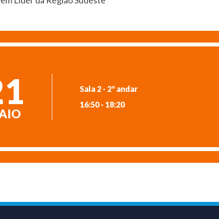
vem Líder da Região Sudeste
21
Sala 2 - 2º andar
16:50 - 18:20
AIO