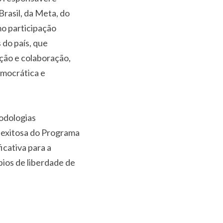
rasil, da Meta, do
mo participação
 do país, que
ção e colaboração,
emocrática e
odologias
a exitosa do Programa
icativa para a
pios de liberdade de