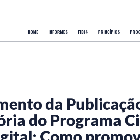
HOME
INFORMES
FIB14
PRINCÍPIOS
PROG
ento da Publicaçã
tória do Programa C
gital: Como promo