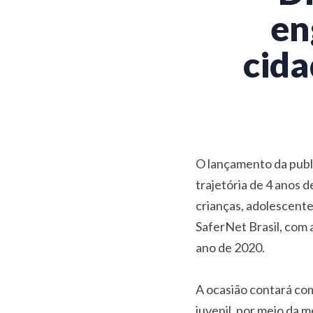
en
cida
O lançamento da publ
trajetória de 4 anos 
crianças, adolescente
SaferNet Brasil, com 
ano de 2020.
A ocasião contará co
juvenil, por meio da