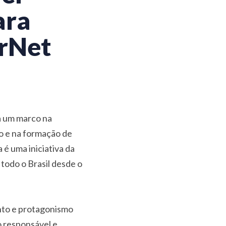
ara
erNet
a um marco na
ão e na formação de
 é uma iniciativa da
todo o Brasil desde o
nto e protagonismo
o responsável e