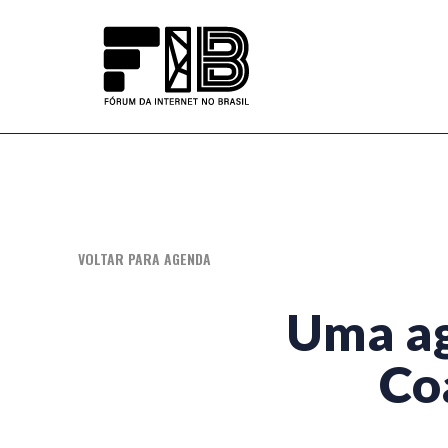
Ir
para
o
menu
do
site
VOLTAR PARA AGENDA
Uma ag
Co