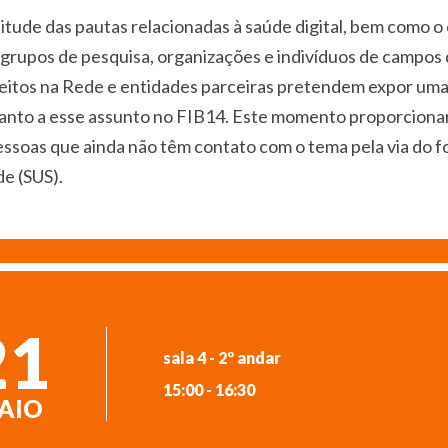
itude das pautas relacionadas à saúde digital, bem como 
grupos de pesquisa, organizações e indivíduos de campos 
reitos na Rede e entidades parceiras pretendem expor uma
nto a esse assunto no FIB14. Este momento proporcionará
ssoas que ainda não têm contato com o tema pela via do f
e (SUS).
21
sala 4 - 2º andar
15:00 - 16:30
AIO