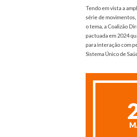
Tendo em vista a ampl
série de movimentos, 
o tema, a Coalizão Di
pactuada em 2024 qua
para interação com pe
Sistema Único de Saúd
M