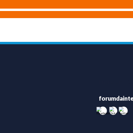
Entre em C
forumdainte