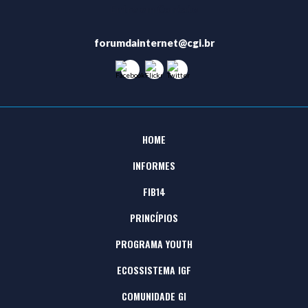
Entre em Contato
forumdainternet@cgi.br
HOME
Ir
para
o
menu
INFORMES
do
site
FIB14
PRINCÍPIOS
PROGRAMA YOUTH
ECOSSISTEMA IGF
COMUNIDADE GI